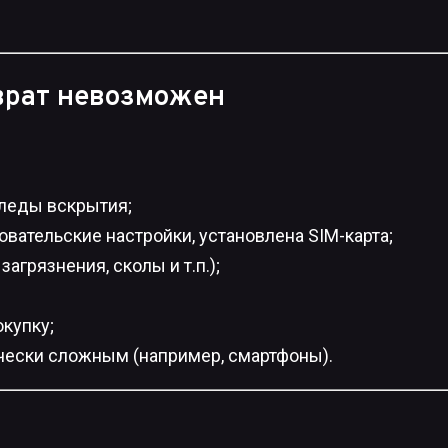
зврат невозможен
следы вскрытия;
овательские настройки, установлена SIM-карта;
агрязнения, сколы и т.п.);
купку;
ически сложным (например, смартфоны).