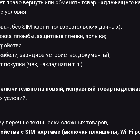
еет право вернуть или обменять товар надлежащего к
е условия:
ван, без SIM-карт и пользовательских данных);
овка, пломбы, защитные плёнки, ярлыки;
ройства;
кабели, зарядное устройство, документы);
окупки (чек, накладная и т.п.).
сключительно на новый, исправный товар надлежа
х условий.
му перечню технически сложных товаров,
йства с SIM-картами (включая планшеты, Wi-Fi ро